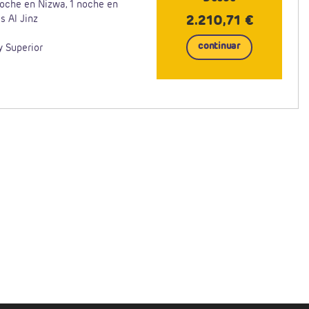
noche en Nizwa, 1 noche en
2.210,71 €
s Al Jinz
continuar
y Superior