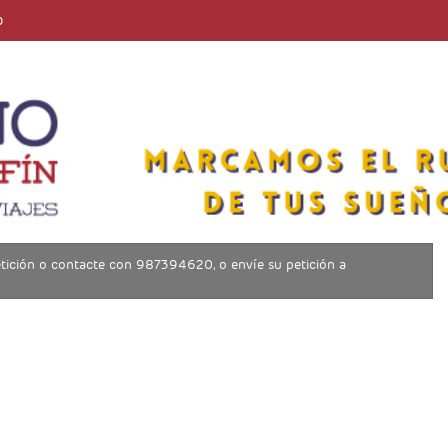
o
 petición o contacte con 987394620, o envíe su petición a