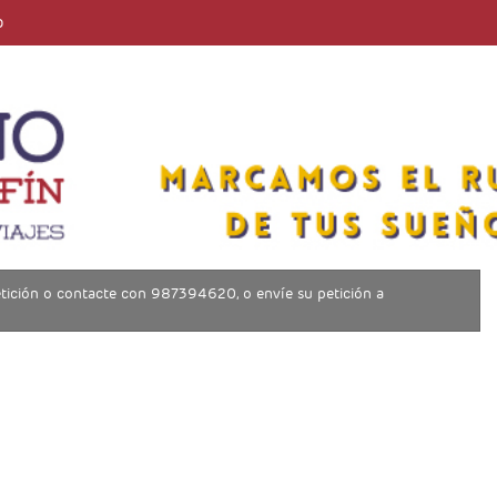
o
 petición o contacte con 987394620, o envíe su petición a